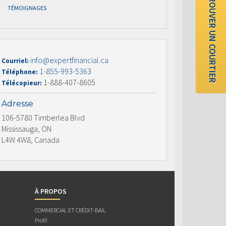
TROUVER UN COURTIER
TÉMOIGNAGES
info@expertfinancial.ca
Courriel:
1-855-993-5363
Téléphone:
1-888-407-8605
Télécopieur:
Adresse
106-5780 Timberlea Blvd
Mississauga, ON
L4W 4W8, Canada
À PROPOS
COMMERCIAL ET CRÉDIT-BAIL
Profil