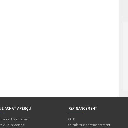
IL ACHAT APERÇU
REFINANCEMENT
obation Hypothécaire
CHIP
e Vs Taux Variable
Calculateurs de refinancement