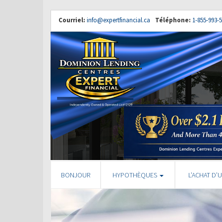
Courriel:
info@expertfinancial.ca
Téléphone:
1-855-993-
BONJOUR
HYPOTHÈQUES
L’ACHAT D’